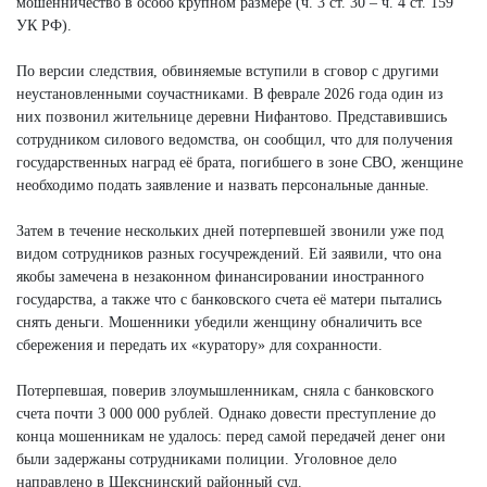
мошенничество в особо крупном размере (ч. 3 ст. 30 – ч. 4 ст. 159
УК РФ).
По версии следствия, обвиняемые вступили в сговор с другими
неустановленными соучастниками. В феврале 2026 года один из
них позвонил жительнице деревни Нифантово. Представившись
сотрудником силового ведомства, он сообщил, что для получения
государственных наград её брата, погибшего в зоне СВО, женщине
необходимо подать заявление и назвать персональные данные.
Затем в течение нескольких дней потерпевшей звонили уже под
видом сотрудников разных госучреждений. Ей заявили, что она
якобы замечена в незаконном финансировании иностранного
государства, а также что с банковского счета её матери пытались
снять деньги. Мошенники убедили женщину обналичить все
сбережения и передать их «куратору» для сохранности.
Потерпевшая, поверив злоумышленникам, сняла с банковского
счета почти 3 000 000 рублей. Однако довести преступление до
конца мошенникам не удалось: перед самой передачей денег они
были задержаны сотрудниками полиции. Уголовное дело
направлено в Шекснинский районный суд.