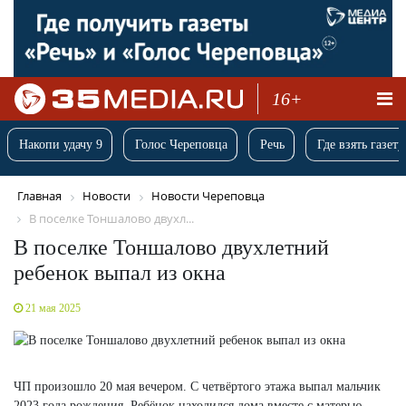
16+
Накопи удачу 9
Голос Череповца
Речь
Где взять газету
Главная
Новости
Новости Череповца
В поселке Тоншалово двухл...
В поселке Тоншалово двухлетний
ребенок выпал из окна
21 мая 2025
ЧП произошло 20 мая вечером. С четвёртого этажа выпал мальчик
2023 года рождения. Ребёнок находился дома вместе с матерью,