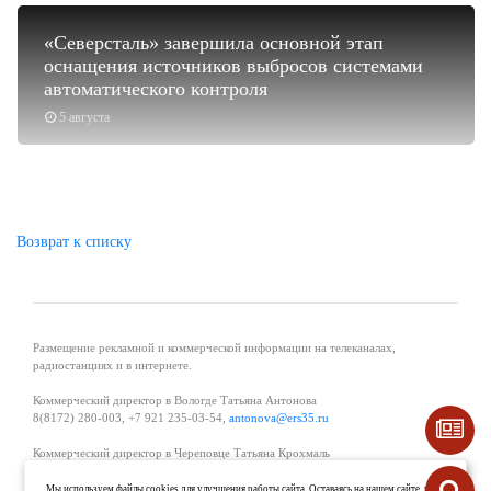
«Северсталь» завершила основной этап
оснащения источников выбросов системами
автоматического контроля
5 августа
Возврат к списку
Размещение рекламной и коммерческой информации на телеканалах,
радиостанциях и в интернете.
Коммерческий директор в Вологде Татьяна Антонова
8(8172) 280-003, +7 921 235-03-54,
antonova@ers35.ru
Коммерческий директор в Череповце Татьяна Крохмаль
8(8202) 57-11-11, +7 921 121-59-44,
tvkrohmal@35media.ru
Мы используем файлы cookies для улучшения работы сайта. Оставаясь на нашем сайте, вы