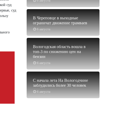
6 августа
кой суд
ервые, суд
ользу
В Череповце в выходные
ограничат движение трамваев
6 августа
льного
Вологодская область вошла в
топ-3 по снижению цен на
бензин
6 августа
С начала лета На Вологодчине
заблудились более 30 человек
6 августа