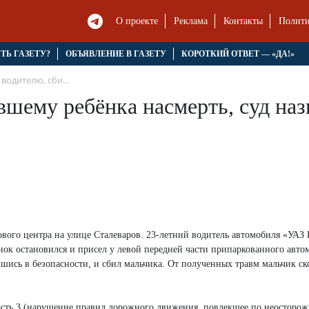
О проекте
Реклама
Контакты
Полити
ЯТЬ ГАЗЕТУ?
ОБЪЯВЛЕНИЕ В ГАЗЕТУ
КОРОТКИЙ ОТВЕТ — «ДА!»
водителю, сби...
шему ребёнка насмерть, суд наз
гового центра на улице Сталеваров. 23-летний водитель автомобиля «УА
енок остановился и присел у левой передней части припаркованного авто
шись в безопасности, и сбил мальчика. От полученных травм мальчик ск
асть 3 (нарушение правил дорожного движения, повлекшее по неосторо