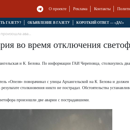
О проекте
Реклама
Контакты
Полити
ЯТЬ ГАЗЕТУ?
ОБЪЯВЛЕНИЕ В ГАЗЕТУ
КОРОТКИЙ ОТВЕТ — «ДА!»
произошла ава...
рия во время отключения свето
ангельская и К. Белова. По информации ГАИ Череповца, столкнулись два
тель «Опеля» поворачивал с улицы Архангельской на К. Белова и должен
В результате столкновения никто не пострадал. Обстоятельства устанавлив
светофора произошли две аварии с пострадавшими.