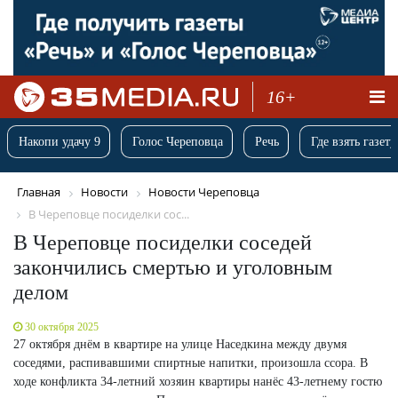
16+
Накопи удачу 9
Голос Череповца
Речь
Где взять газету
Главная
Новости
Новости Череповца
В Череповце посиделки сос...
В Череповце посиделки соседей
закончились смертью и уголовным
делом
30 октября 2025
27 октября днём в квартире на улице Наседкина между двумя
соседями, распивавшими спиртные напитки, произошла ссора. В
ходе конфликта 34-летний хозяин квартиры нанёс 43-летнему гостю