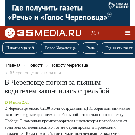
16+
Накопи удачу 9
Голос Череповца
Речь
Где взять газету
Главная
Новости
Новости Череповца
В Череповце погоня за пья...
В Череповце погоня за пьяным
водителем закончилась стрельбой
10 июня 2025
В Череповце около 02:30 ночи сотрудники ДПС обратили внимание
на иномарку, которая неслась с большой скоростью по проспекту
Победы.С помощью громкоговорителя инспекторы потребовали от
водителя остановиться, но тот не отреагировал и продолжил
движение. Тогда полицейские начали преследование, включив