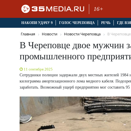
16+
НАКОПИ УДАЧУ 9
ГОЛОС ЧЕРЕПОВЦА
РЕЧЬ
ГДЕ ВЗ
Главная
Новости
Новости Череповца
В Череповце 
В Череповце двое мужчин з
промышленного предприят
11 сентября 2025
Сотрудники полиции задержали двух местных жителей 1984 и 
килограмма амортизационного лома медного кабеля. Подозре
заработать. Возможный ущерб предприятию мог составить 95 