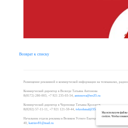
Возврат к списку
Размещение рекламной и коммерческой информации на телеканалах, радиос
Коммерческий директор в Вологде Татьяна Антонова
8(8172) 280-003, +7 921 235-03-54,
antonova@ers35.ru
Коммерческий директор в Череповце Татьяна Крохмаль
8(8202) 57-11-11, +7 921 121-59-44,
tvkrohmal@35media.ru
Мы используем файлы c
cookies. Чтобы ознако
Начальник отдела рекламы в Великом Устюге Екатерина Вьюжанина 8(81738
40,
katrinv81@mail.ru