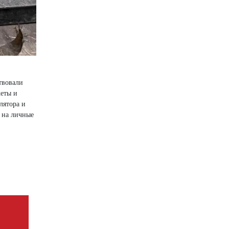
твовали
кеты и
лятора и
 на личные