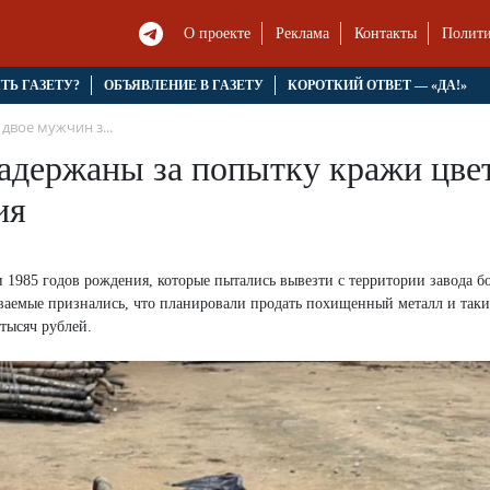
О проекте
Реклама
Контакты
Полити
ЯТЬ ГАЗЕТУ?
ОБЪЯВЛЕНИЕ В ГАЗЕТУ
КОРОТКИЙ ОТВЕТ — «ДА!»
двое мужчин з...
адержаны за попытку кражи цвет
ия
1985 годов рождения, которые пытались вывезти с территории завода бо
ваемые признались, что планировали продать похищенный металл и так
тысяч рублей.