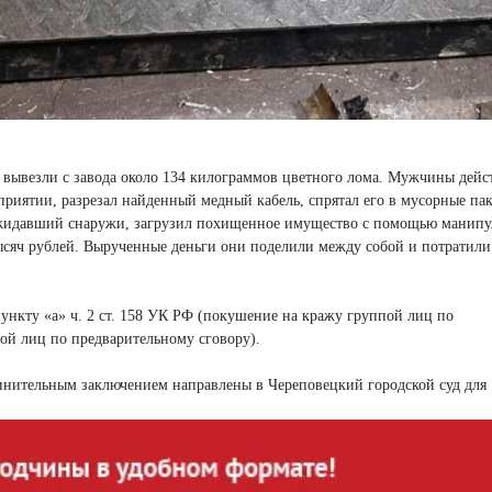
ые вывезли с завода около 134 килограммов цветного лома. Мужчины дейс
приятии, разрезал найденный медный кабель, спрятал его в мусорные па
 ожидавший снаружи, загрузил похищенное имущество с помощью манипу
тысяч рублей. Вырученные деньги они поделили между собой и потратили
пункту «а» ч. 2 ст. 158 УК РФ (покушение на кражу группой лиц по
пой лиц по предварительному сговору).
инительным заключением направлены в Череповецкий городской суд для