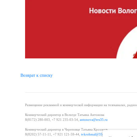
Возврат к списку
Размещение рекламной и коммерческой информации на телеканалах, радиос
Коммерческий директор в Вологде Татьяна Антонова
8(8172) 280-003, +7 921 235-03-54,
antonova@ers35.ru
Коммерческий директор в Череповце Татьяна Крохмаль
8(8202) 57-11-11, +7 921 121-59-44,
tvkrohmal@35media.ru