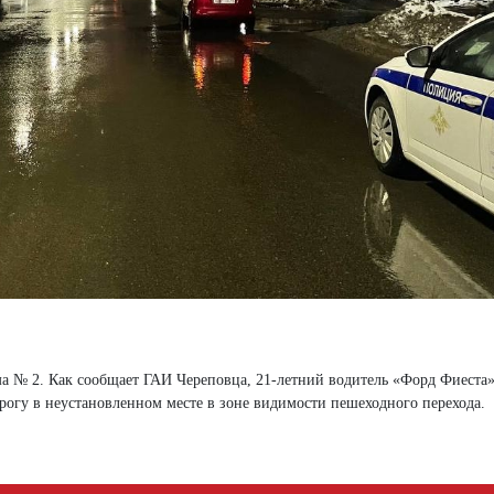
а № 2. Как сообщает ГАИ Череповца, 21-летний водитель «Форд Фиеста»
рогу в неустановленном месте в зоне видимости пешеходного перехода.