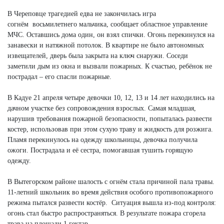
В Череповце трагедией едва не закончилась игра
согнём восьмилетнего мальчика, сообщает областное управление
МЧС. Оставшись дома один, он взял спички. Огонь перекинулся на
занавески и натяжной потолок. В квартире не было автономных
извещателей, дверь была закрыта на ключ снаружи. Соседи
заметили дым из окна и вызвали пожарных. К счастью, ребёнок не
пострадал – его спасли пожарные.
В Кадуе 21 апреля четыре девочки 10, 12, 13 и 14 лет находились на
дачном участке без сопровождения взрослых. Самая младшая,
нарушив требования пожарной безопасности, попыталась развести
костер, использовав при этом сухую траву и жидкость для розжига.
Пламя перекинулось на одежду школьницы, девочка получила
ожоги. Пострадала и её сестра, помогавшая тушить горящую
одежду.
В Вытегорском районе шалость с огнём стала причиной пала травы.
11-летний школьник во время действия особого противопожарного
режима пытался развести костёр. Ситуация вышла из-под контроля:
огонь стал быстро распространяться. В результате пожара сгорела
трава на площади 1 гектар.