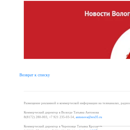
Возврат к списку
Размещение рекламной и коммерческой информации на телеканалах, радиос
Коммерческий директор в Вологде Татьяна Антонова
8(8172) 280-003, +7 921 235-03-54,
antonova@ers35.ru
Коммерческий директор в Череповце Татьяна Крохмаль