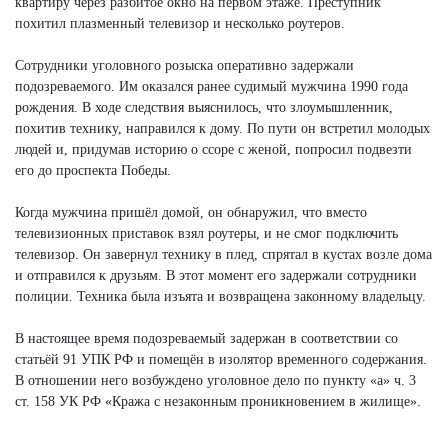
квартиру через разбитое окно на первом этаже. Преступник
похитил плазменный телевизор и несколько роутеров.
Сотрудники уголовного розыска оперативно задержали
подозреваемого. Им оказался ранее судимый мужчина 1990 года
рождения. В ходе следствия выяснилось, что злоумышленник,
похитив технику, направился к дому. По пути он встретил молодых
людей и, придумав историю о ссоре с женой, попросил подвезти
его до проспекта Победы.
Когда мужчина пришёл домой, он обнаружил, что вместо
телевизионных приставок взял роутеры, и не смог подключить
телевизор. Он завернул технику в плед, спрятал в кустах возле дома
и отправился к друзьям. В этот момент его задержали сотрудники
полиции. Техника была изъята и возвращена законному владельцу.
В настоящее время подозреваемый задержан в соответствии со
статьёй 91 УПК РФ и помещён в изолятор временного содержания.
В отношении него возбуждено уголовное дело по пункту «а» ч. 3
ст. 158 УК РФ «Кража с незаконным проникновением в жилище».