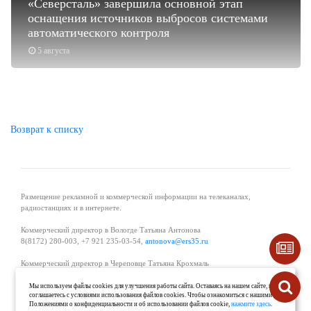
«Северсталь» завершила основной этап
оснащения источников выбросов системами
автоматического контроля
5 августа
Возврат к списку
Размещение рекламной и коммерческой информации на телеканалах,
радиостанциях и в интернете.
Коммерческий директор в Вологде Татьяна Антонова
8(8172) 280-003, +7 921 235-03-54,
antonova@ers35.ru
Коммерческий директор в Череповце Татьяна Крохмаль
8(8202) 57-11-11, +7 921 121-59-44,
tvkrohmal@35media.ru
Мы используем файлы cookies для улучшения работы сайта. Оставаясь на нашем сайте, вы
соглашаетесь с условиями использования файлов cookies. Чтобы ознакомиться с нашими
Начальник отдела рекламы в Великом Устюге Екатерина Вьюжанина 8(81738)
Положениями о конфиденциальности и об использовании файлов cookie,
нажмите здесь
.
2-04-44, +7 921 125-06-40,
katrinv81@mail.ru