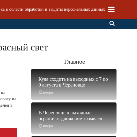
ка в области обработки и защиты персональных данных
расный свет
Главное
Куда сходить на выходных с 7 по
9 августа в Череповце
вчера
 на
дорогу на
авлен в
В Череповце в выходные
ограничат движение трамваев
вчера