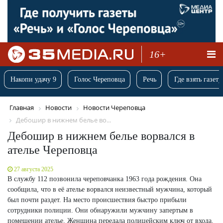
16+
Накопи удачу 9
Голос Череповца
Речь
Где взять газету
Главная
Новости
Новости Череповца
Дебошир в нижнем белье во...
Дебошир в нижнем белье ворвался в
ателье Череповца
27 августа 2025
В службу 112 позвонила череповчанка 1963 года рождения. Она
сообщила, что в её ателье ворвался неизвестный мужчина, который
был почти раздет. На место происшествия быстро прибыли
сотрудники полиции. Они обнаружили мужчину запертым в
помещении ателье. Женщина передала полицейским ключ от входа.