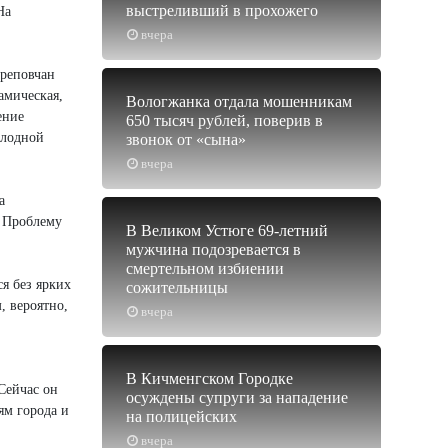
выстреливший в прохожего
На
вчера
ереповчан
амическая,
Вологжанка отдала мошенникам
ение
650 тысяч рублей, поверив в
олодной
звонок от «сына»
вчера
а
. Проблему
В Великом Устюге 69-летний
мужчина подозревается в
смертельном избиении
я без ярких
сожительницы
, вероятно,
вчера
В Кичменгском Городке
Сейчас он
осуждены супруги за нападение
ям города и
на полицейских
вчера