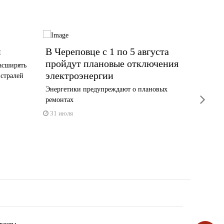
й
В Череповце с 1 по 5 августа
В Чер
пройдут плановые отключения
перек
асширять
электроэнергии
улице
истралей
Энергетики предупреждают о плановых
Возможн
next
ремонтах
30 июл
31 июля