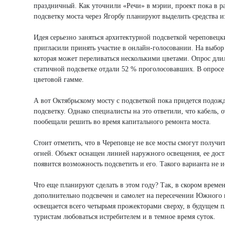
праздничный. Как уточнили «Речи» в мэрии, проект пока в ра
подсветку моста через Ягорбу планируют выделить средства и
Идея серьезно заняться архитектурной подсветкой череповецк
пригласили принять участие в онлайн-голосовании. На выбор
которая может переливаться несколькими цветами. Опрос дли
статичной подсветке отдали 52 % проголосовавших. В опросе 
цветовой гамме.
А вот Октябрьскому мосту с подсветкой пока придется подожд
подсветку. Однако специалисты на это ответили, что кабель, 
пообещали решить во время капитального ремонта моста.
Стоит отметить, что в Череповце не все мосты смогут получи
огней. Объект оснащен линией наружного освещения, ее дост
появится возможность подсветить и его. Такого варианта не 
Что еще планируют сделать в этом году? Так, в скором времен
дополнительно подсвечен и самолет на пересечении Южного 
освещается всего четырьмя прожекторами сверху, в будущем 
туристам любоваться истребителем и в темное время суток.