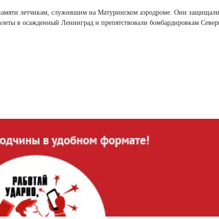
памяти летчикам, служившим на Матуринском аэродроме. Они защищали
олеты в осажденный Ленинград и препятствовали бомбардировкам Севе