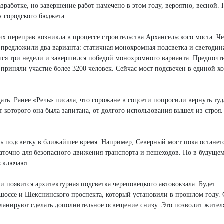
зработке, но завершение работ намечено в этом году, вероятно, весной. 
з городского бюджета.
их переправ возникла в процессе строительства Архангельского моста. Ч
 предложили два варианта: статичная монохромная подсветка и светодин
лся три недели и завершился победой монохромного варианта. Предпочт
приняли участие более 3200 человек. Сейчас мост подсвечен в единой х
ать. Ранее «Речь» писала, что горожане в соцсети попросили вернуть туд
от которого она была запитана, от долгого использования вышел из строя
ть подсветку в ближайшее время. Например, Северный мост пока останетс
аточно для безопасного движения транспорта и пешеходов. Но в будущем
исключают.
и появится архитектурная подсветка череповецкого автовокзала. Будет
шоссе и Шекснинского проспекта, который установили в прошлом году. 
планируют сделать дополнительное освещение снизу. Это позволит жител