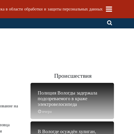
ка в области обработки и защиты персональных данных
Происшествия
Полиция Вологды задержала
подозреваемого в краже
электровелосипеда
рование на
вчера
повца
 и
В Вологде осуждён хулиган,