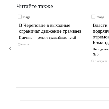
Читайте также
гии
В Череповце в выходные
Власти
е с 25
ограничат движение трамваев
подрядч
отремон
Причина — ремонт трамвайных путей
Команд
ке
вчера
Previous
Неподалеку
№ 5
5 августа