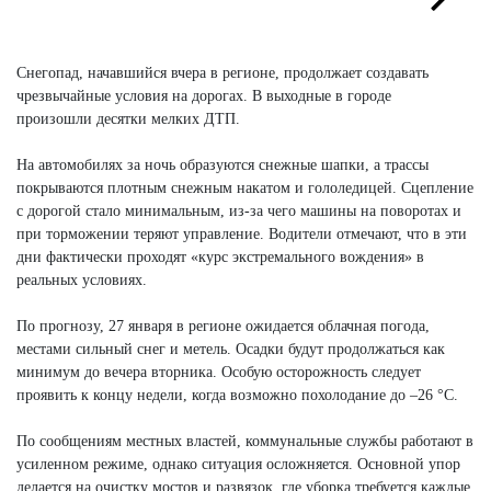
Next
Next
Снегопад, начавшийся вчера в регионе, продолжает создавать
чрезвычайные условия на дорогах. В выходные в городе
произошли десятки мелких ДТП.
На автомобилях за ночь образуются снежные шапки, а трассы
покрываются плотным снежным накатом и гололедицей. Сцепление
с дорогой стало минимальным, из-за чего машины на поворотах и
при торможении теряют управление. Водители отмечают, что в эти
дни фактически проходят «курс экстремального вождения» в
реальных условиях.
По прогнозу, 27 января в регионе ожидается облачная погода,
местами сильный снег и метель. Осадки будут продолжаться как
минимум до вечера вторника. Особую осторожность следует
проявить к концу недели, когда возможно похолодание до –26 °C.
По сообщениям местных властей, коммунальные службы работают в
усиленном режиме, однако ситуация осложняется. Основной упор
делается на очистку мостов и развязок, где уборка требуется каждые