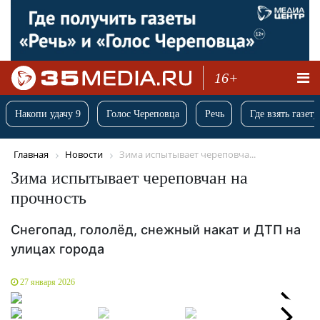
16+
Накопи удачу 9
Голос Череповца
Речь
Где взять газету
Главная
Новости
Зима испытывает череповча...
Зима испытывает череповчан на
прочность
Снегопад, гололёд, снежный накат и ДТП на
улицах города
27 января 2026