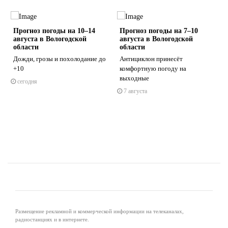
и
Прогноз погоды на 10–14
Прогноз погоды на 7–10
е
августа в Вологодской
августа в Вологодской
области
области
Дожди, грозы и похолодание до
Антициклон принесёт
+10
комфортную погоду на
s
ne
выходные
сегодня
7 августа
Размещение рекламной и коммерческой информации на телеканалах,
радиостанциях и в интернете.