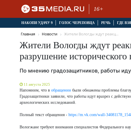
16+
НАКОПИ УДАЧУ 9
ГОЛОС ЧЕРЕПОВЦА
РЕЧЬ
ГДЕ ВЗ
Главная
Новости
Жители Вологды ждут реакц...
Жители Вологды ждут реакц
разрушение исторического 
По мнению градозащитников, работы иду
11 августа 2025
Напомним, что в
обращении
были обнажены проблемы благоу
Градозащитники заявили, что работы идут вразрез с действую
археологических исследований.
Полный текст обращения -
https://m.vk.com/wall-34081178_15
Вологжане требуют внимания специалистов Федерального нау