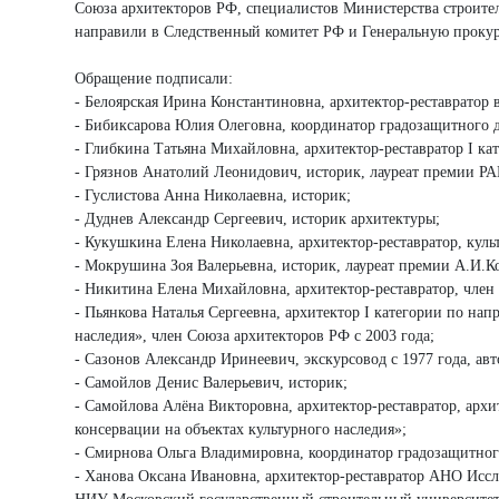
Союза архитекторов РФ, специалистов Министерства строител
направили в Следственный комитет РФ и Генеральную прокур
Обращение подписали:
- Белоярская Ирина Константиновна, архитектор-реставратор 
- Бибиксарова Юлия Олеговна, координатор градозащитного д
- Глибкина Татьяна Михайловна, архитектор-реставратор I ка
- Грязнов Анатолий Леонидович, историк, лауреат премии РАН
- Гуслистова Анна Николаевна, историк;
- Дуднев Александр Сергеевич, историк архитектуры;
- Кукушкина Елена Николаевна, архитектор-реставратор, куль
- Мокрушина Зоя Валерьевна, историк, лауреат премии А.И.К
- Никитина Елена Михайловна, архитектор-реставратор, член
- Пьянкова Наталья Сергеевна, архитектор I категории по на
наследия», член Союза архитекторов РФ с 2003 года;
- Сазонов Александр Иринеевич, экскурсовод с 1977 года, авт
- Самойлов Денис Валерьевич, историк;
- Самойлова Алёна Викторовна, архитектор-реставратор, архи
консервации на объектах культурного наследия»;
- Смирнова Ольга Владимировна, координатор градозащитног
- Ханова Оксана Ивановна, архитектор-реставратор АНО Иссл