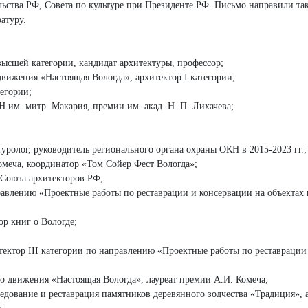
ьства РФ, Совета по культуре при Президенте РФ. Письмо направили та
атуру.
высшей категории, кандидат архитектуры, профессор;
вижения «Настоящая Вологда», архитектор I категории;
тегории;
 им. митр. Макария, премии им. акад. Н. П. Лихачева;
туролог, руководитель регионального органа охраны ОКН в 2015-2023 гг.;
омеча, координатор «Том Сойер Фест Вологда»;
 Союза архитекторов РФ;
правлению «Проектные работы по реставрации и консервации на объектах 
ор книг о Вологде;
тектор III категории по направлению «Проектные работы по реставрации
о движения «Настоящая Вологда», лауреат премии А.И. Комеча;
едование и реставрация памятников деревянного зодчества «Традиция», 