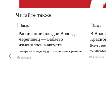
Читайте также
рны
Расписание поездов Вологда —
В Волог
Череповец — Бабаево
Красно
изменилось в августе
Будут заме
установле
ственных
Вечерние поезда будут отправляться раньше
Previous
...
3 августа
сегодня