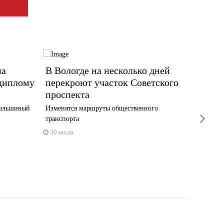
на
В Вологде на несколько дней
Пешех
 диплому
перекроют участок Советского
Текст
проспекта
на 95
фальшивый
Изменятся маршруты общественного
Об этом 
next
транспорта
30 июл
30 июля