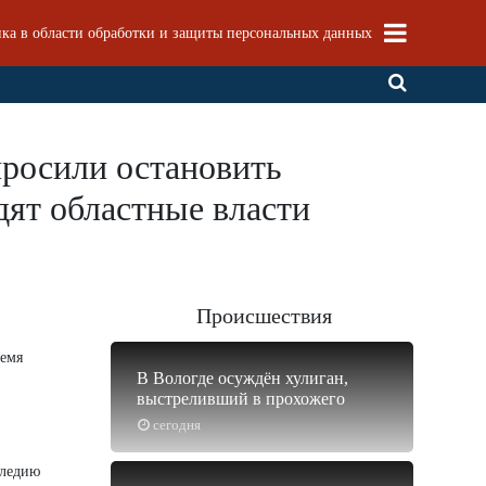
ка в области обработки и защиты персональных данных
просили остановить
дят областные власти
Происшествия
ремя
В Вологде осуждён хулиган,
выстреливший в прохожего
сегодня
следию