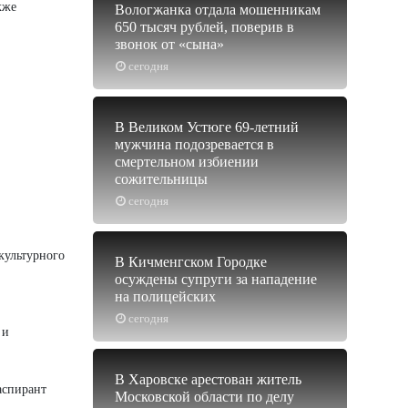
кже
Вологжанка отдала мошенникам
650 тысяч рублей, поверив в
звонок от «сына»
сегодня
В Великом Устюге 69-летний
мужчина подозревается в
смертельном избиении
сожительницы
сегодня
культурного
В Кичменгском Городке
осуждены супруги за нападение
на полицейских
сегодня
 и
В Харовске арестован житель
аспирант
Московской области по делу