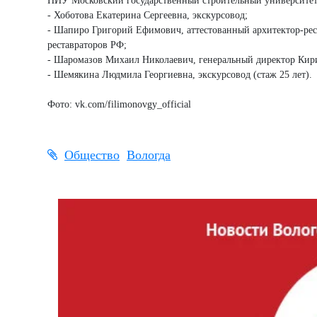
НИУ Московский государственный строительный университет
- Хоботова Екатерина Сергеевна, экскурсовод;
- Шапиро Григорий Ефимович, аттестованный архитектор-рест
реставраторов РФ;
- Шаромазов Михаил Николаевич, генеральный директор Кири
- Шемякина Людмила Георгиевна, экскурсовод (стаж 25 лет).
Фото: vk.com/filimonovgy_official
Общество
Вологда