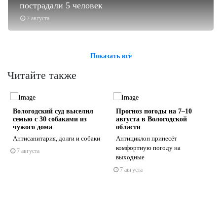
пострадали 5 человек
7 августа
Показать всё
Читайте также
Вологодский суд выселил
Прогноз погоды на 7–10
семью с 30 собаками из
августа в Вологодской
чужого дома
области
Антисанитария, долги и собаки
Антициклон принесёт
е
комфортную погоду на
7 августа
s
ne
выходные
7 августа