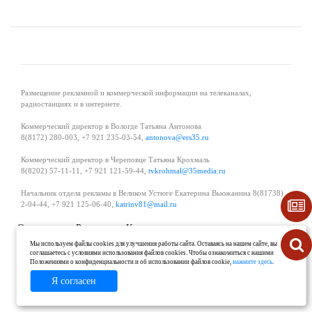
Размещение рекламной и коммерческой информации на телеканалах,
радиостанциях и в интернете.
Коммерческий директор в Вологде Татьяна Антонова
8(8172) 280-003, +7 921 235-03-54,
antonova@ers35.ru
Коммерческий директор в Череповце Татьяна Крохмаль
8(8202) 57-11-11, +7 921 121-59-44,
tvkrohmal@35media.ru
Начальник отдела рекламы в Великом Устюге Екатерина Вьюжанина 8(81738)
2-04-44, +7 921 125-06-40,
katrinv81@mail.ru
О проекте
Реклама
Контакты
Политика в области обработки и защиты персональных данных
Мы используем файлы cookies для улучшения работы сайта. Оставаясь на нашем сайте, вы
соглашаетесь с условиями использования файлов cookies. Чтобы ознакомиться с нашими
Положениями о конфиденциальности и об использовании файлов cookie,
нажмите здесь
.
Я согласен