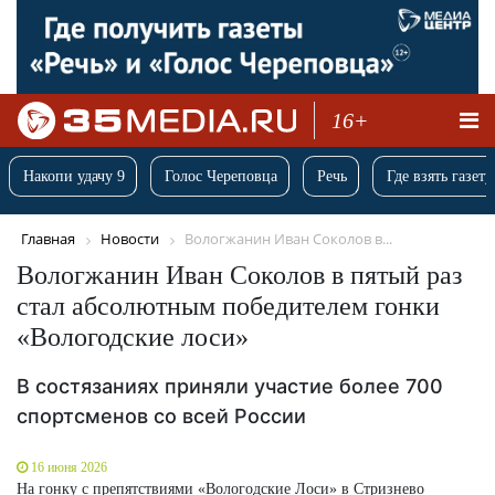
16+
Накопи удачу 9
Голос Череповца
Речь
Где взять газету
Главная
Новости
Вологжанин Иван Соколов в...
Вологжанин Иван Соколов в пятый раз
стал абсолютным победителем гонки
«Вологодские лоси»
В состязаниях приняли участие более 700
спортсменов со всей России
16 июня 2026
На гонку с препятствиями «Вологодские Лоси» в Стризнево