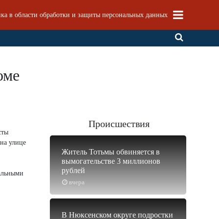
ка в области обработки и защиты персональных данных
оме
Происшествия
сты
 на улице
Житель Тотьмы обвиняется в
вымогательстве 3 миллионов
рублей
иальными
вчера
В Нюксенском округе подростки