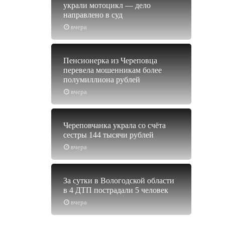
украли мотоцикл — дело
направлено в суд
вчера
Пенсионерка из Череповца
перевела мошенникам более
полумиллиона рублей
вчера
Череповчанка украла со счёта
сестры 144 тысячи рублей
вчера
За сутки в Вологодской области
в 4 ДТП пострадали 5 человек
вчера