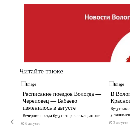
Читайте также
нии
Расписание поездов Вологда —
В Волог
Череповец — Бабаево
Красно
изменилось в августе
Будут заме
установле
Вечерние поезда будут отправляться раньше
Previous
3 августа
6 августа