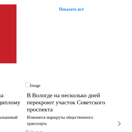
Показать всё
на
В Вологде на несколько дней
Пешех
 диплому
перекроют участок Советского
Текст
проспекта
на 95
фальшивый
Изменятся маршруты общественного
Об этом 
next
транспорта
30 июл
30 июля