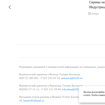
Сирены заз
Previous
Индустриа
вчера
Размещение рекламной и коммерческой информации на телеканалах, радиос
Коммерческий директор в Вологде Татьяна Антонова
8(8172) 280-003, +7 921 235-03-54,
antonova@ers35.ru
Коммерческий директор в Череповце Татьяна Крохмаль
8(8202) 57-11-11, +7 921 121-59-44,
tvkrohmal@35media.ru
Мы используем файлы c
cookies. Чтобы ознако
Начальник отдела рекламы в Великом Устюге Екатерина Вьюжанина 8(81738
40,
katrinv81@mail.ru