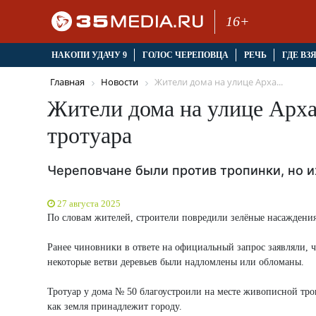
16+
НАКОПИ УДАЧУ 9
ГОЛОС ЧЕРЕПОВЦА
РЕЧЬ
ГДЕ ВЗ
Главная
Новости
Жители дома на улице Арха...
Жители дома на улице Арха
тротуара
Череповчане были против тропинки, но 
27 августа 2025
По словам жителей, строители повредили зелёные насаждения
Ранее чиновники в ответе на официальный запрос заявляли, ч
некоторые ветви деревьев были надломлены или обломаны.
Тротуар у дома № 50 благоустроили на месте живописной тро
как земля принадлежит городу.