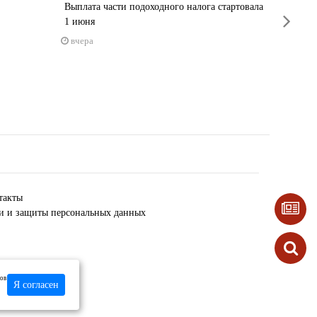
ночи
Выплата части подоходного налога стартовала
next
1 июня
вчера
вчера
такты
ки и защиты персональных данных
лов
Я согласен