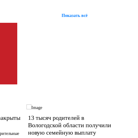
Показать всё
закрыты
13 тысяч родителей в
Жител
Вологодской области получили
алком
новую семейную выплату
рительные
По слова