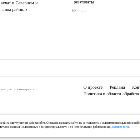
результаты
вучат в Северном и
льном районах
вчера
О проекте
Реклама
Кон
танциях и в интернете.
Политика в области обработ
ookies для улучшения работы сайта. Оставаясь на нашем сайте, вы соглашаетесь с условиями использования фай
миться с нашими Положениями о конфиденциальности и об использовании файлов cookie,
нажмите здесь
.
) 2-04-44, +7 921 125-06-