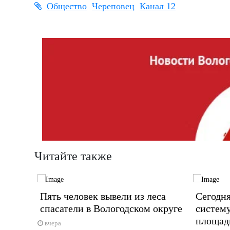
Общество
Череповец
Канал 12
Читайте также
л
Пять человек вывели из леса
Сегодня
спасатели в Вологодском округе
систем
площад
ботку
вчера