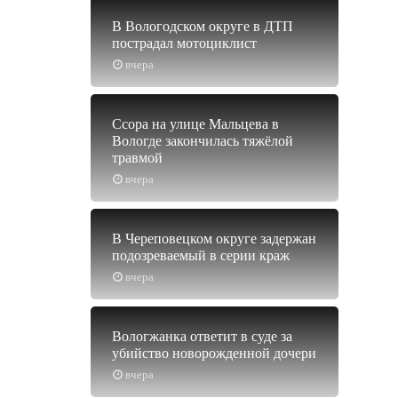
В Вологодском округе в ДТП
пострадал мотоциклист
вчера
Ссора на улице Мальцева в
Вологде закончилась тяжёлой
травмой
вчера
В Череповецком округе задержан
подозреваемый в серии краж
вчера
Вологжанка ответит в суде за
убийство новорожденной дочери
вчера