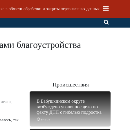
ка в области обработки и защиты персональных данных
ами благоустройства
Происшествия
В Бабушкинском округе
жители,
возбуждено уголовное дело по
факту ДТП с гибелью подростка
вчера
алось, так