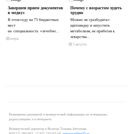
Завершен прием документов
Почему с возрастом худеть
в медвуз
трудно
В этом году на 75 бюджетных
Можно ли «разбудить»
мест
щитовидку и запустить
на специальность «лечебно...
метаболизм, не прибегая к
s
ne
лекарства...
вчера
5 августа
Размещение рекламной и коммерческой информации на телеканалах,
радиостанциях и в интернете.
Коммерческий директор в Вологде Татьяна Антонова
8(8172) 280-003, +7 921 235-03-54,
antonova@ers35.ru