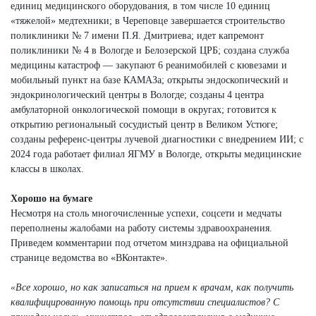
единиц медицинского оборудования, в том числе 10 единиц
«тяжелой» медтехники; в Череповце завершается строительство
поликлиники № 7 имени П.Я. Дмитриева; идет капремонт
поликлиники № 4 в Вологде и Белозерской ЦРБ; создана служба
медицины катастроф — закупают 6 реанимобилей с кювезами и
мобильный пункт на базе КАМАЗа; открыты эндоскопический и
эндокринологический центры в Вологде; созданы 4 центра
амбулаторной онкологической помощи в округах; готовится к
открытию региональный сосудистый центр в Великом Устюге;
созданы референс-центры лучевой диагностики с внедрением ИИ; с
2024 года работает филиал ЯГМУ в Вологде, открыты медицинские
классы в школах.
Хорошо на бумаге
Несмотря на столь многочисленные успехи, соцсети и медчаты
переполнены жалобами на работу системы здравоохранения.
Приведем комментарии под отчетом минздрава на официальной
странице ведомства во «ВКонтакте».
«Все хорошо, но как записаться на прием к врачам, как получить
квалифицированную помощь при отсутствии специалистов? С