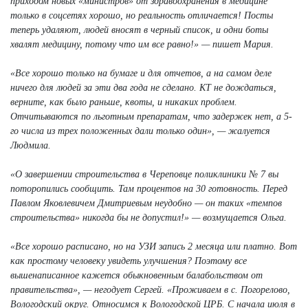
приходом новых «министров» от здравоохранения в медицине
только в соцсетях хорошо, но реальность отличается! Посты
теперь удаляют, людей вносят в черный список, и одни боты
хвалят медицину, потому что им все равно!» — пишет Мария.
«Все хорошо только на бумаге и для отчетов, а на самом деле
ничего для людей за эти два года не сделано. КТ не дождаться,
верните, как было раньше, квоты, и никаких проблем.
Отчитываются по льготным препаратам, что задержек нет, а 5-
го числа из трех положенных дали только один», — жалуется
Людмила.
«О завершении строительства в Череповце поликлиники № 7 вы
поторопились сообщить. Там процентов на 30 готовность. Перед
Павлом Яковлевичем Дмитриевым неудобно — он таких «темпов
строительства» никогда бы не допустил!» — возмущается Ольга.
«Все хорошо расписано, но на УЗИ запись 2 месяца или платно. Вот
как простому человеку увидеть улучшения? Поэтому все
вышенаписанное кажется обыкновенным балабольством от
правительства», — негодует Сергей. «Проживаем в с. Погорелово,
Вологодский округ. Относимся к Вологодской ЦРБ. С начала июля в