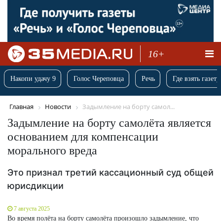
16+
Накопи удачу 9
Голос Череповца
Речь
Где взять газету
Главная
Новости
Задымление на борту самол...
Задымление на борту самолёта является
основанием для компенсации
морального вреда
Это признал третий кассационный суд общей
юрисдикции
7 августа 2025
Во время полёта на борту самолёта произошло задымление, что