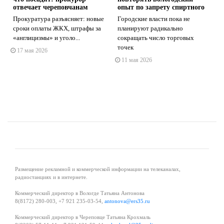
отвечает череповчанам
опыт по запрету спиртного
Прокуратура разъясняет: новые
Городские власти пока не
сроки оплаты ЖКХ, штрафы за
планируют радикально
s
ne
«англицизмы» и уголо...
сокращать число торговых
точек
17 мая 2026
11 мая 2026
Размещение рекламной и коммерческой информации на телеканалах,
радиостанциях и в интернете.
Коммерческий директор в Вологде Татьяна Антонова
8(8172) 280-003, +7 921 235-03-54,
antonova@ers35.ru
Коммерческий директор в Череповце Татьяна Крохмаль