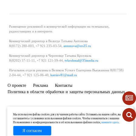
Размещение рекламной и коммерческой информации на телеканалах,
радиостанциях и в интернете.
Коммерческий директор в Вологде Татьяна Антонова
8(8172) 280-003, +7 921 235-03-54,
antonova@ers35.ru
Коммерческий директор в Череповце Татьяна Крохмаль
8(8202) 57-11-11, +7 921 121-59-44,
tvkrohmal@35media.ru
Начальник отдела рекламы в Великом Устюге Екатерина Вьюжанина 8(81738)
2-04-44, +7 921 125-06-40,
katrinv81@mail.ru
О проекте
Реклама
Контакты
Политика в области обработки и защиты персональных данных
Мы используем файлы cookies для улучшения работы сайта. Оставаясь на нашем сайте, вы
соглашаетесь с условиями использования файлов cookies. Чтобы ознакомиться с нашими
Положениями о конфиденциальности и об использовании файлов cookie,
нажмите здесь
.
Я согласен