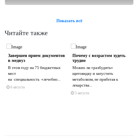
Показать всё
Читайте также
Завершен прием документов
Почему с возрастом худеть
в медвуз
трудно
В этом году на 75 бюджетных
Можно ли «разбудить»
мест
щитовидку и запустить
на специальность «лечебно...
метаболизм, не прибегая к
s
ne
лекарства...
6 августа
5 августа