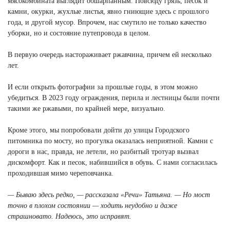
мясокомбината выглядит обшарпанным. Повсюду грязь, песок и
камни, окурки, жухлые листья, явно гниющие здесь с прошлого
года, и другой мусор. Впрочем, нас смутило не только качество
уборки, но и состояние путепровода в целом.
В первую очередь настораживает ржавчина, причем ей несколько
лет.
И если открыть фотографии за прошлые годы, в этом можно
убедиться. В 2023 году ограждения, перила и лестницы были почти
такими же ржавыми, по крайней мере, визуально.
Кроме этого, мы попробовали дойти до улицы Городского
питомника по мосту, но прогулка оказалась неприятной. Камни с
дороги в нас, правда, не летели, но разбитый тротуар вызвал
дискомфорт. Как и песок, набившийся в обувь. С нами согласилась
проходившая мимо череповчанка.
— Бываю здесь редко, — рассказала «Речи» Татьяна. — Но мост
точно в плохом состоянии — ходить неудобно и даже
страшновато. Надеюсь, это исправят.