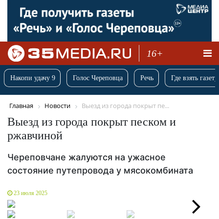
16+
Накопи удачу 9
Голос Череповца
Речь
Где взять газету
Главная
Новости
Выезд из города покрыт пе...
Выезд из города покрыт песком и
ржавчиной
Череповчане жалуются на ужасное
состояние путепровода у мясокомбината
23 июля 2025