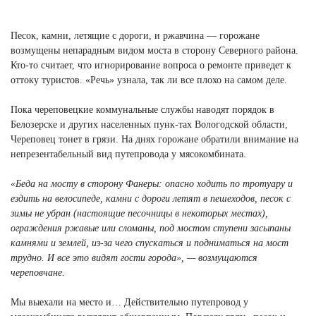
Next
Песок, камни, летящие с дороги, и ржавчина — горожане
возмущены непарадным видом моста в сторону Северного района.
Кто-то считает, что игнорирование вопроса о ремонте приведет к
оттоку туристов. «Речь» узнала, так ли все плохо на самом деле.
Пока череповецкие коммунальные службы наводят порядок в
Белозерске и других населенных пунк-тах Вологодской области,
Череповец тонет в грязи. На днях горожане обратили внимание на
непрезентабельный вид путепровода у мясокомбината.
«Беда на мосту в сторону Фанеры: опасно ходить по тротуару и
ездить на велосипеде, камни с дороги летят в пешеходов, песок с
зимы не убран (настоящие песочницы в некоторых местах),
ограждения ржавые или сломаны, под мостом ступени засыпаны
камнями и землей, из-за чего спускаться и подниматься на мост
трудно. И все это видят гости города», — возмущаются
череповчане.
Мы выехали на место и… Действительно путепровод у