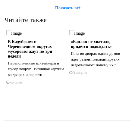
Показать всё
Читайте также
В Кадуйском и
«Баллов не хватило,
Череповецком округах
придется подождать»
мусоровоз ждут по три
Пока во дворах одних домов
недели
идет ремонт, жильцы других
Переполненные контейнеры и
недоумевают: почему их г...
s
ne
мусор вокруг - типичная картина
5 августа
во дворах и окрестн...
сегодня