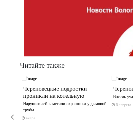
Читайте также
тиваль
Череповецкие подростки
Черепов
проникли на котельную
Восемь уча
га —
Нарушителей заметили охранники у дымовой
6 августа
трубы
Previous
вчера