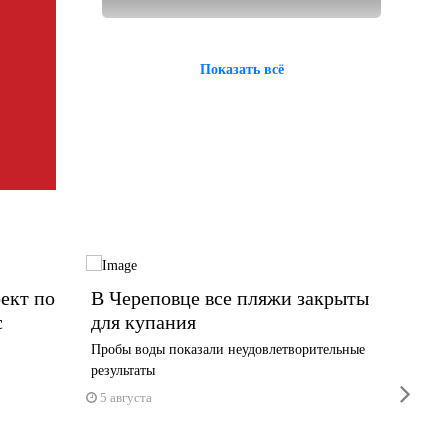
Показать всё
ект по
В Череповце все пляжи закрыты
13 ты
с
для купания
Волог
новую
Пробы воды показали неудовлетворительные
результаты
Выплата 
next
1 июня
5 августа
5 авгус