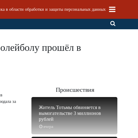
ка в области обработки и защиты персональных данных
волейболу прошёл в
Происшествия
 в
юдала за
Житель Тотьмы обвиняется в
вымогательстве 3 миллионов
рублей
вчера