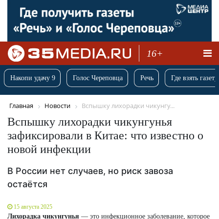
16+
Накопи удачу 9
Голос Череповца
Речь
Где взять газету
Главная
Новости
Вспышку лихорадки чикунгу...
Вспышку лихорадки чикунгунья
зафиксировали в Китае: что известно о
новой инфекции
В России нет случаев, но риск завоза
остаётся
15 августа 2025
Лихорадка чикунгунья
— это инфекционное заболевание, которое