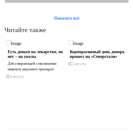
Показать всё
Читайте также
Есть деньги на лекарство, но
Корпоративный день донора
т
нет – на уколы
прошел на «Северстали»
Для умирающей сокольчанки
3 августа
наконец закупают препарат
4 августа
s
ne