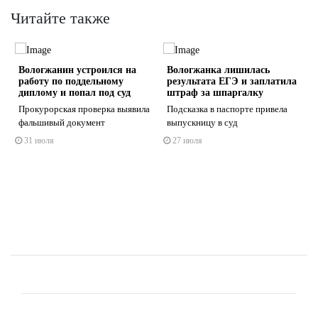
Читайте также
Вологжанин устроился на
Вологжанка лишилась
работу по поддельному
результата ЕГЭ и заплатила
диплому и попал под суд
штраф за шпаргалку
Прокурорская проверка выявила
Подсказка в паспорте привела
фальшивый документ
выпускницу в суд
s
ne
31 июля
27 июля