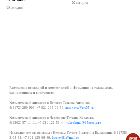
сегодня
s
ne
сегодня
Размещение рекламной и коммерческой информации на телеканалах,
радиостанциях и в интернете.
Коммерческий директор в Вологде Татьяна Антонова
8(8172) 280-003, +7 921 235-03-54,
antonova@ers35.ru
Коммерческий директор в Череповце Татьяна Крохмаль
8(8202) 57-11-11, +7 921 121-59-44,
tvkrohmal@35media.ru
Начальник отдела рекламы в Великом Устюге Екатерина Вьюжанина 8(81738)
2-04-44, +7 921 125-06-40,
katrinv81@mail.ru