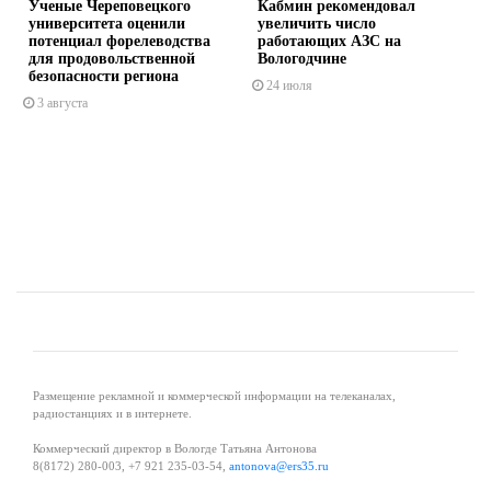
Ученые Череповецкого
Кабмин рекомендовал
университета оценили
увеличить число
потенциал форелеводства
работающих АЗС на
для продовольственной
Вологодчине
безопасности региона
24 июля
s
ne
3 августа
Размещение рекламной и коммерческой информации на телеканалах,
радиостанциях и в интернете.
Коммерческий директор в Вологде Татьяна Антонова
8(8172) 280-003, +7 921 235-03-54,
antonova@ers35.ru