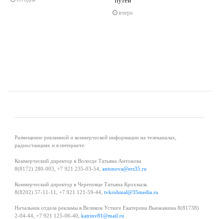
путей
s
ne
вчера
Размещение рекламной и коммерческой информации на телеканалах,
радиостанциях и в интернете.
Коммерческий директор в Вологде Татьяна Антонова
8(8172) 280-003, +7 921 235-03-54,
antonova@ers35.ru
Коммерческий директор в Череповце Татьяна Крохмаль
8(8202) 57-11-11, +7 921 121-59-44,
tvkrohmal@35media.ru
Начальник отдела рекламы в Великом Устюге Екатерина Вьюжанина 8(81738)
2-04-44, +7 921 125-06-40,
katrinv81@mail.ru