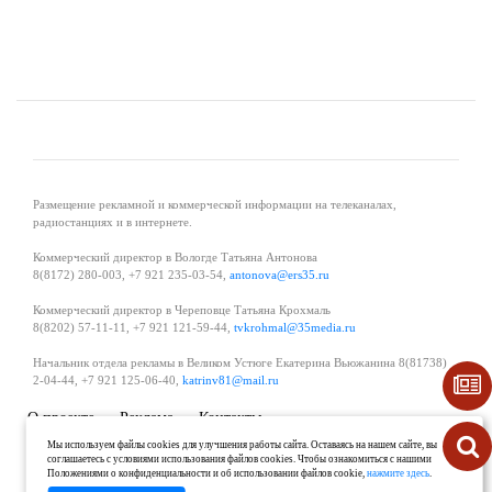
Размещение рекламной и коммерческой информации на телеканалах,
радиостанциях и в интернете.
Коммерческий директор в Вологде Татьяна Антонова
8(8172) 280-003, +7 921 235-03-54,
antonova@ers35.ru
Коммерческий директор в Череповце Татьяна Крохмаль
8(8202) 57-11-11, +7 921 121-59-44,
tvkrohmal@35media.ru
Начальник отдела рекламы в Великом Устюге Екатерина Вьюжанина 8(81738)
2-04-44, +7 921 125-06-40,
katrinv81@mail.ru
О проекте
Реклама
Контакты
Политика в области обработки и защиты персональных данных
Мы используем файлы cookies для улучшения работы сайта. Оставаясь на нашем сайте, вы
соглашаетесь с условиями использования файлов cookies. Чтобы ознакомиться с нашими
Положениями о конфиденциальности и об использовании файлов cookie,
нажмите здесь
.