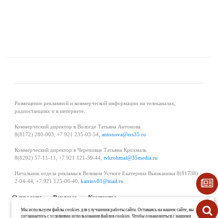
Размещение рекламной и коммерческой информации на телеканалах,
радиостанциях и в интернете.
Коммерческий директор в Вологде Татьяна Антонова
8(8172) 280-003, +7 921 235-03-54,
antonova@ers35.ru
Коммерческий директор в Череповце Татьяна Крохмаль
8(8202) 57-11-11, +7 921 121-59-44,
tvkrohmal@35media.ru
Начальник отдела рекламы в Великом Устюге Екатерина Вьюжанина 8(81738)
2-04-44, +7 921 125-06-40,
katrinv81@mail.ru
О проекте
Реклама
Контакты
Политика в области обработки и защиты персональных данных
Мы используем файлы cookies для улучшения работы сайта. Оставаясь на нашем сайте, вы
соглашаетесь с условиями использования файлов cookies. Чтобы ознакомиться с нашими