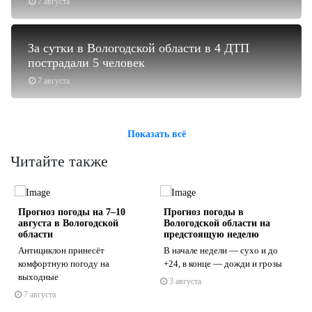
7 августа
За сутки в Вологодской области в 4 ДТП
пострадали 5 человек
7 августа
Показать всё
Читайте также
Прогноз погоды на 7–10
Прогноз погоды в
августа в Вологодской
Вологодской области на
области
предстоящую неделю
Антициклон принесёт
В начале недели — сухо и до
комфортную погоду на
+24, в конце — дожди и грозы
s
ne
выходные
3 августа
7 августа