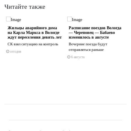
Читайте также
Жильцы аварийного дома
Расписание поездов Вологда
на Карла Маркса в Вологде
— Череповец — Бабаево
ждут переселения девять лет
изменилось в августе
СК взял ситуацию на контроль
Вечерние поезда будут
отправляться раньше
сегодня
s
ne
6 августа