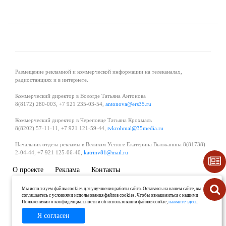
Размещение рекламной и коммерческой информации на телеканалах,
радиостанциях и в интернете.
Коммерческий директор в Вологде Татьяна Антонова
8(8172) 280-003, +7 921 235-03-54,
antonova@ers35.ru
Коммерческий директор в Череповце Татьяна Крохмаль
8(8202) 57-11-11, +7 921 121-59-44,
tvkrohmal@35media.ru
Начальник отдела рекламы в Великом Устюге Екатерина Вьюжанина 8(81738)
2-04-44, +7 921 125-06-40,
katrinv81@mail.ru
О проекте
Реклама
Контакты
Политика в области обработки и защиты персональных данных
Мы используем файлы cookies для улучшения работы сайта. Оставаясь на нашем сайте, вы
соглашаетесь с условиями использования файлов cookies. Чтобы ознакомиться с нашими
Положениями о конфиденциальности и об использовании файлов cookie,
нажмите здесь
.
Я согласен