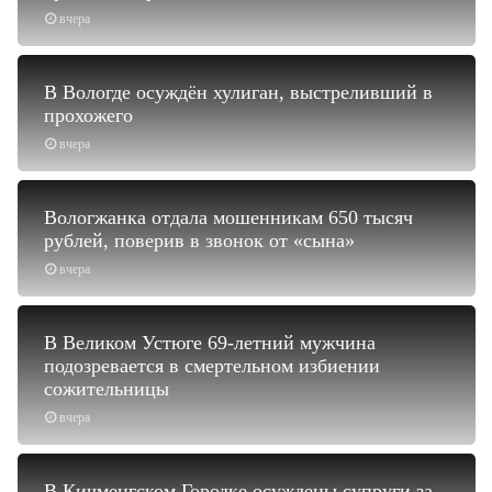
вчера
В Вологде осуждён хулиган, выстреливший в
прохожего
вчера
Вологжанка отдала мошенникам 650 тысяч
рублей, поверив в звонок от «сына»
вчера
В Великом Устюге 69-летний мужчина
подозревается в смертельном избиении
сожительницы
вчера
В Кичменгском Городке осуждены супруги за