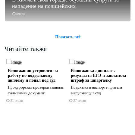
нападение на полицейских
вчера
Показать всё
Читайте также
Вологжанин устроился на
Вологжанка лишилась
работу по поддельному
результата ЕГЭ и заплатила
диплому и попал под суд
штраф за шпаргалку
Прокурорская проверка выявила
Подсказка в паспорте привела
фальшивый документ
выпускницу в суд
s
ne
31 июля
27 июля