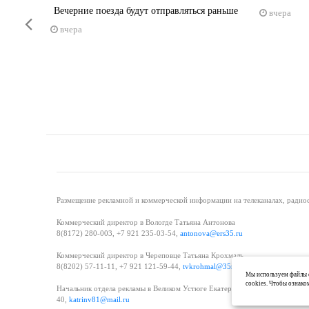
Вечерние поезда будут отправляться раньше
вчера
Previous
вчера
Размещение рекламной и коммерческой информации на телеканалах, радиос
Коммерческий директор в Вологде Татьяна Антонова
8(8172) 280-003, +7 921 235-03-54,
antonova@ers35.ru
Коммерческий директор в Череповце Татьяна Крохмаль
8(8202) 57-11-11, +7 921 121-59-44,
tvkrohmal@35media.ru
Мы используем файлы c
cookies. Чтобы ознако
Начальник отдела рекламы в Великом Устюге Екатерина Вьюжанина 8(81738
40,
katrinv81@mail.ru