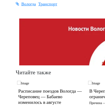
Вологда
Транспорт
Читайте также
Расписание поездов Вологда —
В Череп
амым
Череповец — Бабаево
огранич
изменилось в августе
Причина —