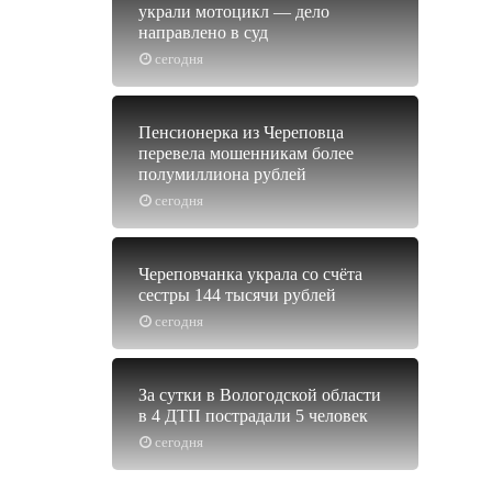
украли мотоцикл — дело
направлено в суд
сегодня
Пенсионерка из Череповца
перевела мошенникам более
полумиллиона рублей
сегодня
Череповчанка украла со счёта
сестры 144 тысячи рублей
сегодня
За сутки в Вологодской области
в 4 ДТП пострадали 5 человек
сегодня