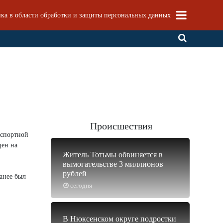
ка в области обработки и защиты персональных данных
Происшествия
нспортной
цен на
Житель Тотьмы обвиняется в
вымогательстве 3 миллионов
рублей
ранее был
сегодня
В Нюксенском округе подростки