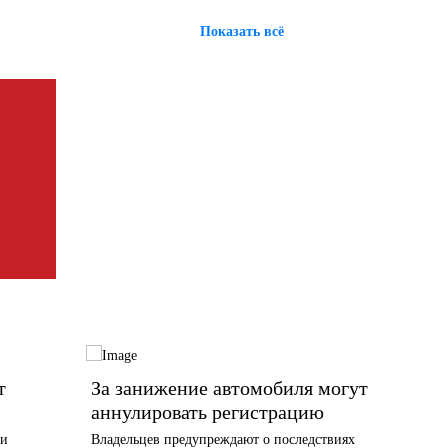
Показать всё
т
За занижение автомобиля могут
Волог
аннулировать регистрацию
работ
и попа
 и
Владельцев предупреждают о последствиях