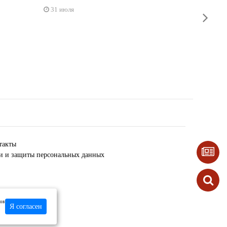
Прокуро
31 июля
next
докумен
31 июл
такты
ки и защиты персональных данных
лов
Я согласен