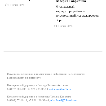
Валерия Гаврилина
11 июня 2026
Музыкальный
s
ne
маршрут разработала
аттестованный гид-экскурсовод
Вера ...
1 июня 2026
Размещение рекламной и коммерческой информации на телеканалах,
радиостанциях и в интернете.
Коммерческий директор в Вологде Татьяна Антонова
8(8172) 280-003, +7 921 235-03-54,
antonova@ers35.ru
Коммерческий директор в Череповце Татьяна Крохмаль
8(8202) 57-11-11, +7 921 121-59-44,
tvkrohmal@35media.ru