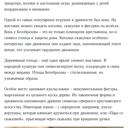
трещотки, волчки и настольные игры, развивающие у детей
координацию и внимание.
Одной из самых популярных игрушек в древности был конь. На
выставке можно увидеть каталки, скакунки и фигурки на колёсах.
Конь у Безобразова – это не только помощник крестьянина, но и
символ солнца и защиты дома. Каталки-скакунки особенно
интересны: при движении они издают звук, напоминающий топот
копыт, что усиливает ощущение движения.
Деревянные птицы – ещё один яркий элемент выставки. В
народной культуре они символизируют весну, плодородие и связь
между мирами. Птицы Безобразова – стилизованные, но
узнаваемые образы.
Особое место занимают куклы-панки – монументальные фигуры,
вырезанные из цельного куска дерева. Их лаконичные формы и
орнаменты напоминают древние символы северного крестьянского
искусства. Некоторые панки – с сюрпризом: например, кукла-
вертушка, которая начинает кружиться при движении, или «Пара со
скакалкой», прыгающая через скакалку при вращении ручки.