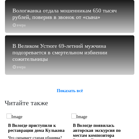
Вологжанка отдала мошенникам 650 тысяч
рублей, поверив в звонок от «сына»
вчера
В Великом Устюге 69-летний мужчина
подозревается в смертельном избиении
сожительницы
вчера
Показать всё
Читайте также
о
В Вологде приступили к
В Вологде появилась
реставрации дома Кулькова
авторская экскурсия по
местам композитора
Что скрывает старая обшивка?