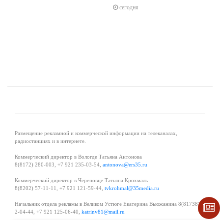
s
ne
сегодня
Размещение рекламной и коммерческой информации на телеканалах,
радиостанциях и в интернете.
Коммерческий директор в Вологде Татьяна Антонова
8(8172) 280-003, +7 921 235-03-54,
antonova@ers35.ru
Коммерческий директор в Череповце Татьяна Крохмаль
8(8202) 57-11-11, +7 921 121-59-44,
tvkrohmal@35media.ru
Начальник отдела рекламы в Великом Устюге Екатерина Вьюжанина 8(81738)
2-04-44, +7 921 125-06-40,
katrinv81@mail.ru