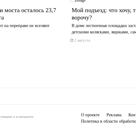
и моста осталось 23,7
Мой подъезд: что хочу, т
та
ворочу?
т на переправе не вселяют
В доме лестничные площадки заст
детскими колясками, ящиками, са
2 августа
О проекте
Реклама
Кон
танциях и в интернете.
Политика в области обработ