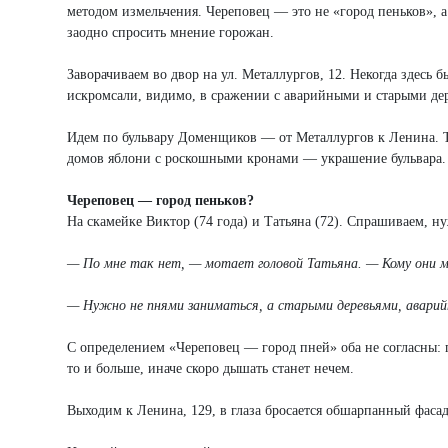
методом измельчения. Череповец — это не «город пеньков», 
заодно спросить мнение горожан.
Заворачиваем во двор на ул. Металлургов, 12. Некогда здесь 
искромсали, видимо, в сражении с аварийными и старыми дер
Идем по бульвару Доменщиков — от Металлургов к Ленина. То
домов яблони с роскошными кронами — украшение бульвара.
Череповец — город пеньков?
На скамейке Виктор (74 года) и Татьяна (72). Спрашиваем, ну
— По мне так нет, — мотает головой Татьяна. — Кому они 
— Нужно не пнями заниматься, а старыми деревьями, аварий
С определением «Череповец — город пней» оба не согласны: г
то и больше, иначе скоро дышать станет нечем.
Выходим к Ленина, 129, в глаза бросается обшарпанный фасад 