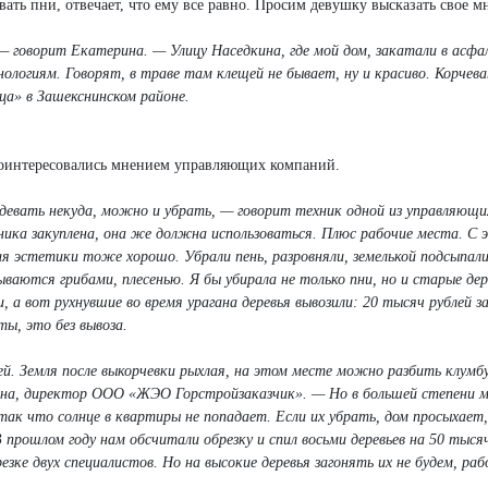
ть пни, отвечает, что ему все равно. Просим девушку высказать свое м
 говорит Екатерина. — Улицу Наседкина, где мой дом, закатали в асфа
ологиям. Говорят, в траве там клещей не бывает, ну и красиво. Корчев
ца» в Зашекснинском районе.
поинтересовались мнением управляющих компаний.
и девать некуда, можно и убрать, — говорит техник одной из управляющи
хника закуплена, она же должна использоваться. Плюс рабочие места. С
я эстетики тоже хорошо. Убрали пень, разровняли, земелькой подсыпали
ваются грибами, плесенью. Я бы убирала не только пни, но и старые дер
 а вот рухнувшие во время урагана деревья вывозили: 20 тысяч рублей з
ты, это без вывоза.
ей. Земля после выкорчевки рыхлая, на этом месте можно разбить клумбу
на, директор ООО «ЖЭО Горстройзаказчик». — Но в большей степени 
ак что солнце в квартиры не попадает. Если их убрать, дом просыхает,
 прошлом году нам обсчитали обрезку и спил восьми деревьев на 50 тысяч
зке двух специалистов. Но на высокие деревья загонять их не будем, ра