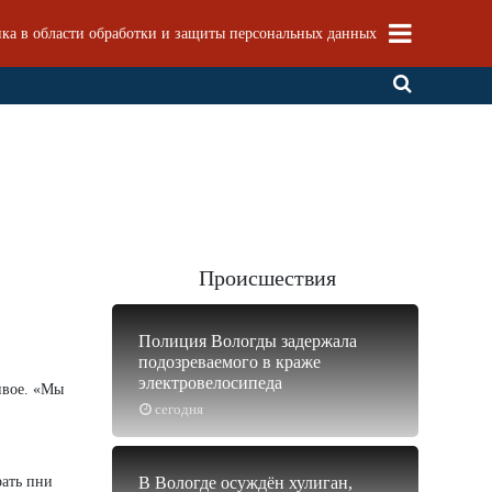
ка в области обработки и защиты персональных данных
Происшествия
Полиция Вологды задержала
подозреваемого в краже
электровелосипеда
ивое. «Мы
сегодня
рать пни
В Вологде осуждён хулиган,