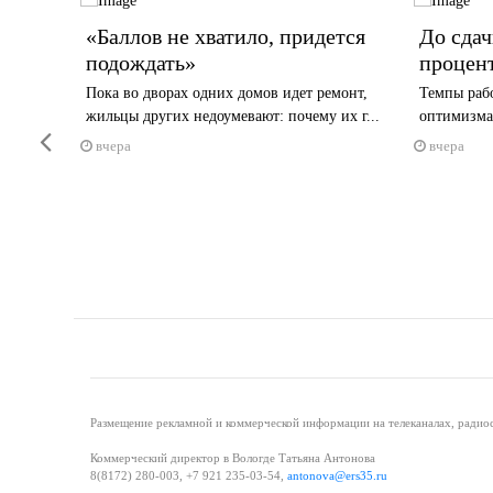
тчиков
«Баллов не хватило, придется
До сдач
подождать»
процен
яют
Пока во дворах одних домов идет ремонт,
Темпы рабо
жильцы других недоумевают: почему их г...
оптимизма
Previous
вчера
вчера
Размещение рекламной и коммерческой информации на телеканалах, радиос
Коммерческий директор в Вологде Татьяна Антонова
8(8172) 280-003, +7 921 235-03-54,
antonova@ers35.ru