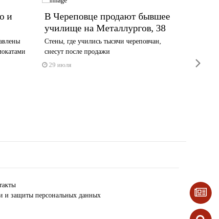
о и
В Череповце продают бывшее
Под О
училище на Металлургов, 38
Череп
авлены
Стены, где учились тысячи череповчан,
Отдыхаю
мокатами
снесут после продажи
ярусам
next
29 июля
29 июл
такты
ки и защиты персональных данных