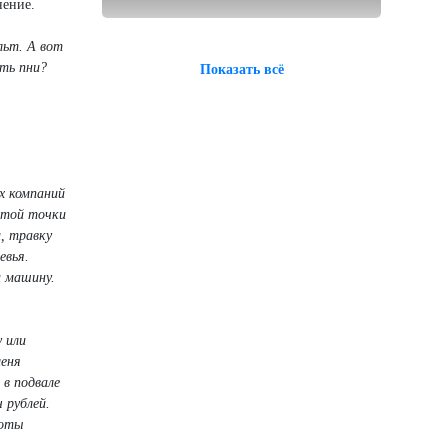
нение.
льт. А вот
ать пни?
Показать всё
х компаний
 этой точки
, травку
евья.
а машину.
 или
меня
 в подвале
 рублей.
боты