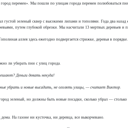
а город перемен». Мы пошли по улицам города перемен полюбоваться пня
был густой зеленый сквер с высокими липами и тополями. Года два назад 
евьями, путем глубокой обрезки. Мы насчитали 13 мертвых деревьев и п
полиная аллея здесь ежегодно подвергается стрижке, деревья в порядке
жно ли убирать пни с улиц города.
мешают? Деньги девать некуда!
ные убрать и новые высадить, не оголять улицы, — считает Виктор.
ород зеленый, но должны быть новые посадки, сколько убрал — столько 
дома. На газоне ни кусточка, ни деревца, все выкорчевано.