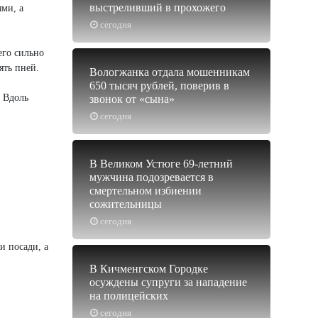
выстреливший в прохожего
ми, а
сегодня
его сильно
ять пней.
Вологжанка отдала мошенникам
650 тысяч рублей, поверив в
. Вдоль
звонок от «сына»
сегодня
В Великом Устюге 69-летний
мужчина подозревается в
смертельном избиении
сожительницы
сегодня
и посади, а
В Кичменгском Городке
осуждены супруги за нападение
на полицейских
сегодня