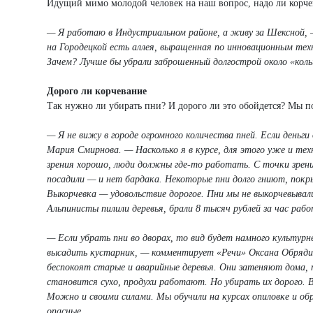
Идущий мимо молодой человек на наш вопрос, надо ли корчева
— Я работаю в Индустриальном районе, а живу за Шексной, —
на Городецкой есть аллея, выращенная по инновационным техн
Зачем? Лучше бы убрали заброшенный долгострой около «коль
Дорого ли корчевание
Так нужно ли убирать пни? И дорого ли это обойдется? Мы 
— Я не вижу в городе огромного количества пней. Если деньг
Мария Смирнова. — Насколько я в курсе, для этого уже и те
зрения хорошо, люди должны где-то работать. С точки зрени
посадили — и нет бардака. Некоторые пни долго гниют, покры
Выкорчевка — удовольствие дорогое. Пни мы не выкорчевывали,
Альпинисты пилили деревья, брали 8 тысяч рублей за час рабо
— Если убрать пни во дворах, то вид будет намного культурн
высадить кустарник, — комментирует «Речи» Оксана Обряди
беспокоят старые и аварийные деревья. Они затеняют дома, т
становится сухо, продухи работают. Но убирать их дорого. В
Можно и своими силами. Мы обучили на курсах опиловке и обре
опасные.