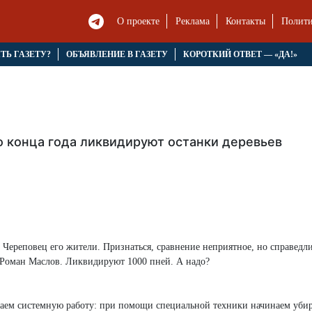
О проекте
Реклама
Контакты
Полити
ЯТЬ ГАЗЕТУ?
ОБЪЯВЛЕНИЕ В ГАЗЕТУ
КОРОТКИЙ ОТВЕТ — «ДА!»
о конца года ликвидируют останки деревьев
и Череповец его жители. Признаться, сравнение неприятное, но справедл
р Роман Маслов. Ликвидируют 1000 пней. А надо?
инаем системную работу: при помощи специальной техники начинаем уби