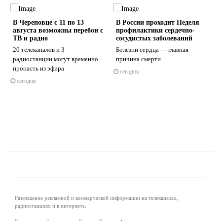
В Череповце с 11 по 13
В России проходит Неделя
августа возможны перебои с
профилактики сердечно-
ТВ и радио
сосудистых заболеваний
20 телеканалов и 3
Болезни сердца — главная
радиостанции могут временно
причина смерти
s
ne
пропасть из эфира
сегодня
сегодня
Размещение рекламной и коммерческой информации на телеканалах,
радиостанциях и в интернете.