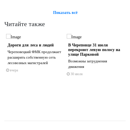
Показать всё
Читайте также
Дороги для леса и людей
В Череповце 31 июля
перекроют левую полосу на
Череповецкий ФМК продолжает
улице Парковой
расширять собственную сеть
Возможны затруднения
лесовозных магистралей
движения
вчера
s
ne
30 июля