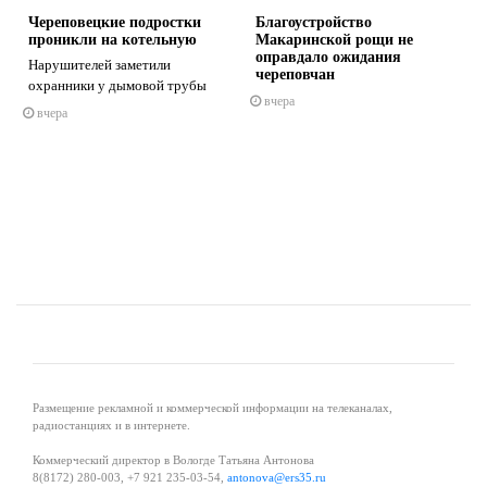
Череповецкие подростки
Благоустройство
проникли на котельную
Макаринской рощи не
оправдало ожидания
Нарушителей заметили
череповчан
охранники у дымовой трубы
вчера
вчера
s
ne
Размещение рекламной и коммерческой информации на телеканалах,
радиостанциях и в интернете.
Коммерческий директор в Вологде Татьяна Антонова
8(8172) 280-003, +7 921 235-03-54,
antonova@ers35.ru