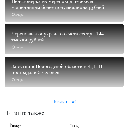
Пенсионерка из Череповца перевела
мошенникам более полумиллиона рублей
вчера
Череповчанка украла со счёта сестры 144
тысячи рублей
вчера
За сутки в Вологодской области в 4 ДТП
пострадали 5 человек
вчера
Показать всё
Читайте также