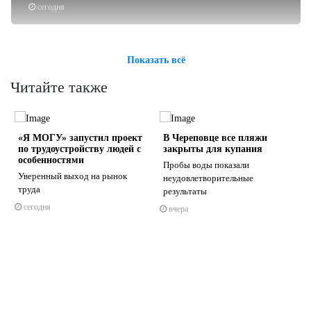
сегодня
Показать всё
Читайте также
«Я МОГУ» запустил проект
В Череповце все пляжи
по трудоустройству людей с
закрыты для купания
особенностями
Пробы воды показали
Уверенный выход на рынок
неудовлетворительные
труда
результаты
s
ne
сегодня
вчера