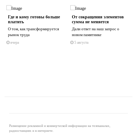
Где и кому готовы больше
От сокращения элементов
платить
сумма не меняется
О том, как трансформируется
Дали ответ на наш запрос о
рынок труда
новом памятнике
вчера
5 августа
s
ne
Размещение рекламной и коммерческой информации на телеканалах,
радиостанциях и в интернете.