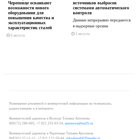
Череповце осваивают
источников выбросов
возможности нового
системами автоматического
оборудования для
контроля
повышения качества и
Данные непрерывно передаются
s
ne
эксплуатационных
в надзорные органы
характеристик сталей
5 августа
6 августа
Размещение рекламной и коммерческой информации на телеканалах,
радиостанциях и в интернете.
Коммерческий директор в Вологде Татьяна Антонова
8(8172) 280-003, +7 921 235-03-54,
antonova@ers35.ru
Коммерческий директор в Череповце Татьяна Крохмаль
8(8202) 57-11-11, +7 921 121-59-44,
tvkrohmal@35media.ru