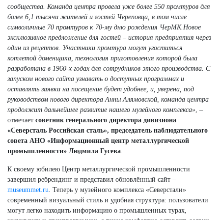
сообщества. Команда центра провела уже более 550 промтуров для
более 6,1 тысячи жителей и гостей Череповца, в том числе
символичные 70 промтуров к 70-му дню рождения ЧерМК.Новое
эксклюзивное предложение для гостей – история предприятия через
один из рецептов. Участники промтура могут угоститься
котлетой доменщика, технология приготовления которой была
разработана в 1960-х годах для сотрудников этого производства. С
запуском нового сайта узнавать о доступных программах и
оставлять заявки на посещение будет удобнее, и, уверена, под
руководством нового директора Анны Алямовской, команда центра
продолжит дальнейшее развитие нашего музейного комплекса»
, –
отмечает
советник генерального директора дивизиона
«Северсталь Российская сталь», председатель наблюдательного
совета АНО «Информационный центр металлургической
промышленности» Людмила Гусева
.
К своему юбилею Центр металлургической промышленности
завершил ребрендинг и представил обновлённый сайт –
museummet.ru
. Теперь у музейного комплекса «Северстали»
современный визуальный стиль и удобная структура: пользователи
могут легко находить информацию о промышленных турах,