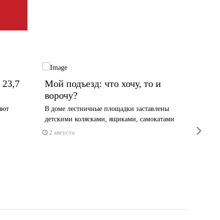
 23,7
Мой подъезд: что хочу, то и
В Чер
ворочу?
учили
яют
В доме лестничные площадки заставлены
Стены, г
детскими колясками, ящиками, самокатами
снесут п
next
2 августа
29 июл