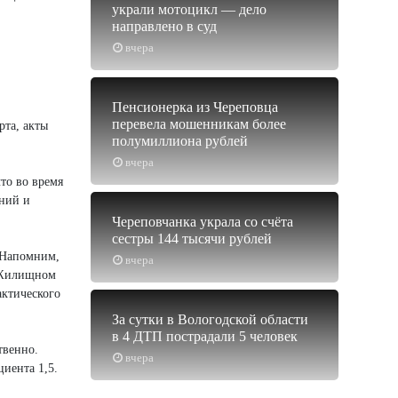
украли мотоцикл — дело
направлено в суд
вчера
Пенсионерка из Череповца
перевела мошенникам более
рта, акты
полумиллиона рублей
вчера
то во время
аний и
Череповчанка украла со счёта
сестры 144 тысячи рублей
. Напомним,
вчера
и Жилищном
актического
За сутки в Вологодской области
в 4 ДТП пострадали 5 человек
твенно.
вчера
иента 1,5.