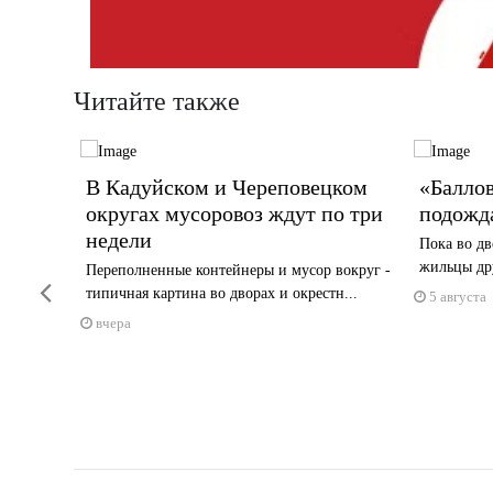
Читайте также
орбу
В Кадуйском и Череповецком
«Баллов
округах мусоровоз ждут по три
подожд
рийном
недели
Пока во дв
жильцы дру
Переполненные контейнеры и мусор вокруг -
Previous
типичная картина во дворах и окрестн...
5 августа
вчера