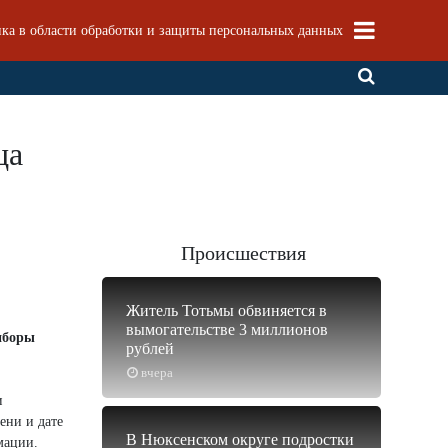
ка в области обработки и защиты персональных данных
ца
Происшествия
Житель Тотьмы обвиняется в
вымогательстве 3 миллионов
иборы
рублей
вчера
и
ени и дате
В Нюксенском округе подростки
мации.