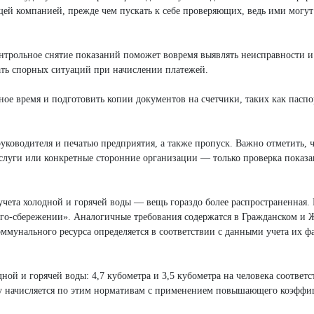
щей компанией, прежде чем пускать к себе проверяющих, ведь ими могут
нтрольное снятие показаний поможет вовремя выявлять неисправности и
жать спорных ситуаций при начислении платежей.
ное время и подготовить копии документов на счетчики, таких как паспо
уководителя и печатью предприятия, а также пропуск. Важно отметить, ч
услуги или конкретные сторонние организации — только проверка показ
ы учета холодной и горячей воды — вещь гораздо более распространенная
ерго-сбережении». Аналогичные требования содержатся в Гражданском 
оммунального ресурса определяется в соответствии с данными учета их ф
ой и горячей воды: 4,7 кубометра и 3,5 кубометра на человека соответс
оду начисляется по этим нормативам с применением повышающего коэффиц