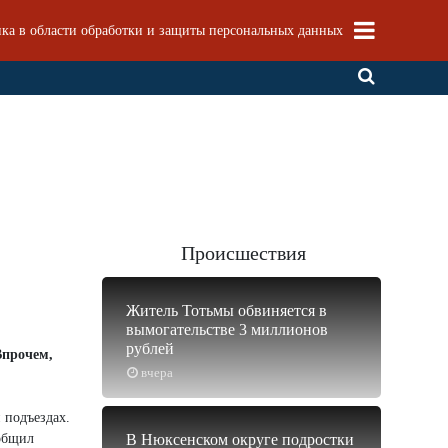
ка в области обработки и защиты персональных данных
Происшествия
Житель Тотьмы обвиняется в
вымогательстве 3 миллионов
рублей
Впрочем,
вчера
 подъездах.
ообщил
В Нюксенском округе подростки