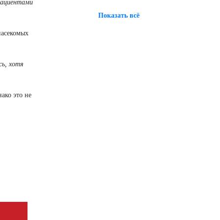
пациентами
Показать всё
насекомых
сь, хотя
ако это не