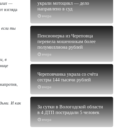
украли мотоцикл — дело
палат —
направлено в суд
от взгляда
вчера
 если ты
Пенсионерка из Череповца
перевела мошенникам более
полумиллиона рублей
вчера
и, в
ьнице
Череповчанка украла со счёта
сестры 144 тысячи рублей
 напротив,
вчера
дьми. И как
За сутки в Вологодской области
в 4 ДТП пострадали 5 человек
вчера