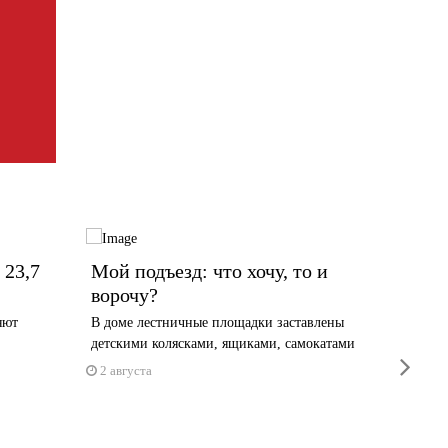
 23,7
Мой подъезд: что хочу, то и
В Чер
ворочу?
учили
яют
В доме лестничные площадки заставлены
Стены, г
детскими колясками, ящиками, самокатами
снесут п
next
2 августа
29 июл