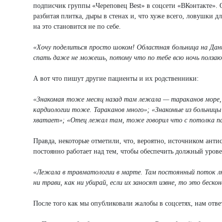
подписчик группы «Череповец Best» в соцсети «ВКонтакте».
разбитая плитка, дыры в стенах и, что хуже всего, ловушки д
на это становится не по себе.
«Хочу поделиться просто шоком! Областная больница на Дани
спать даже не можешь, потому что по тебе всю ночь полза
А вот что пишут другие пациенты и их родственники:
«Знакомая тоже месяц назад там лежала — тараканов море, о
кардиологии тоже. Тараканов много»; «Знакомые из больниц
хватает»; «Отец лежал там, тоже говорил что с потолка па
Правда, некоторые отметили, что, вероятно, источником антис
постоянно работает над тем, чтобы обеспечить должный урове
«Лежала в травматологии в марте. Там постоянный поток лю
ни трави, как ни убирай, если их заносят извне, то это бескон
После того как мы опубликовали жалобы в соцсетях, нам отв