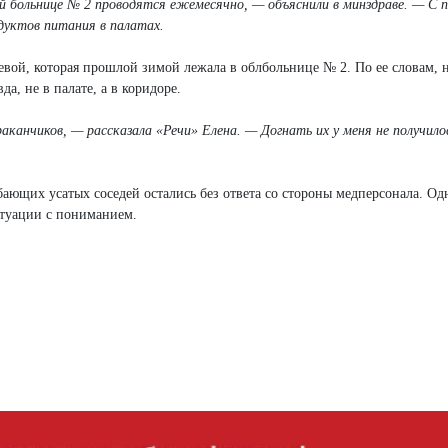
й больнице № 2 проводятся ежемесячно, — объяснили в минздраве. — С 
дуктов питания в палатах.
евой, которая прошлой зимой лежала в облбольнице № 2. По ее словам, 
а, не в палате, а в коридоре.
аканчиков, — рассказала «Речи» Елена. — Догнать их у меня не получило
бающих усатых соседей остались без ответа со стороны медперсонала. Одн
ситуации с пониманием.