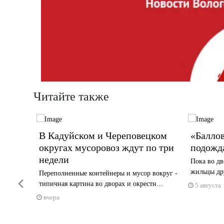
Читайте также
орбу
В Кадуйском и Череповецком
«Баллов
округах мусоровоз ждут по три
подожд
рийном
недели
Пока во дв
жильцы дру
Переполненные контейнеры и мусор вокруг -
Previous
типичная картина во дворах и окрестн...
5 августа
вчера