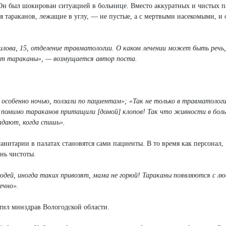
 Он был шокирован ситуацией в больнице. Вместо аккуратных и чистых 
ля тараканов, лежащие в углу, — не пустые, а c мертвыми насекомыми, и 
лова, 15, отделение травматологии. О каком лечении может быть речь,
ют тараканы», — возмущается автор поста.
собенно ночью, ползали по пациентам»; «Так не только в травматологи
ы помимо тараканов притащили [домой] клопов! Так что живности в бол
дают, когда спишь».
анитарии в палатах становятся сами пациенты. В то время как персонал,
нь чистоты.
дей, иногда таких привозят, мама не горюй! Тараканы появляются с лю
ечно».
етил минздрав Вологодской области.