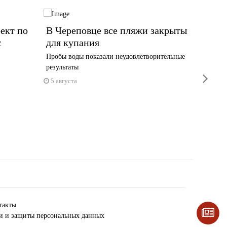
ект по
В Череповце все пляжи закрыты
13 ты
с
для купания
Волог
новую
Пробы воды показали неудовлетворительные
результаты
Выплата 
next
1 июня
5 августа
5 авгус
такты
ки и защиты персональных данных