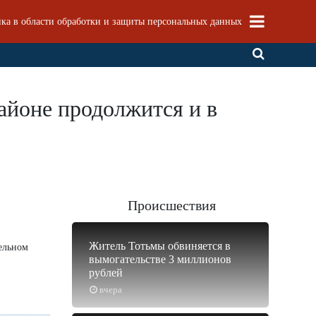
ка в области обработки и защиты персональных данных
айоне продолжится и в
Происшествия
Житель Тотьмы обвиняется в
ельном
вымогательстве 3 миллионов
рублей
вчера