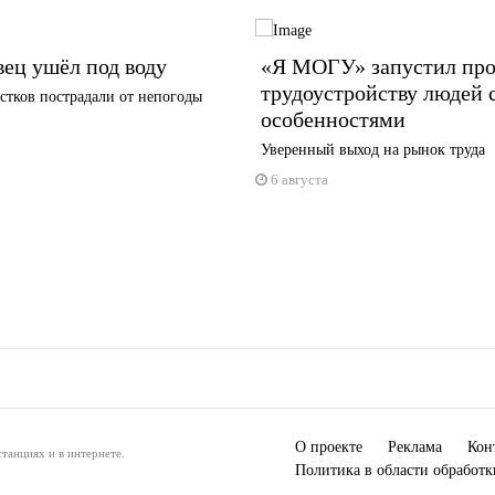
ец ушёл под воду
«Я МОГУ» запустил про
трудоустройству людей 
стков пострадали от непогоды
особенностями
Уверенный выход на рынок труда
6 августа
О проекте
Реклама
Кон
танциях и в интернете.
Политика в области обработ