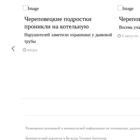
тиваль
Череповецкие подростки
Черепов
проникли на котельную
Восемь уча
га —
Нарушителей заметили охранники у дымовой
6 августа
трубы
Previous
вчера
Размещение рекламной и коммерческой информации на телеканалах, радиос
Коммерческий директор в Вологде Татьяна Антонова