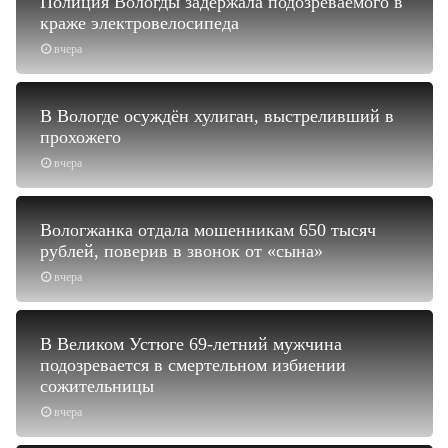
Полиция Вологды задержала подозреваемого в
краже электровелосипеда
вчера
В Вологде осуждён хулиган, выстреливший в
прохожего
вчера
Вологжанка отдала мошенникам 650 тысяч
рублей, поверив в звонок от «сына»
вчера
В Великом Устюге 69-летний мужчина
подозревается в смертельном избиении
сожительницы
вчера