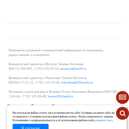
Размещение рекламной и коммерческой информации на телеканалах,
радиостанциях и в интернете.
Коммерческий директор в Вологде Татьяна Антонова
8(8172) 280-003, +7 921 235-03-54,
antonova@ers35.ru
Коммерческий директор в Череповце Татьяна Крохмаль
8(8202) 57-11-11, +7 921 121-59-44,
tvkrohmal@35media.ru
Начальник отдела рекламы в Великом Устюге Екатерина Вьюжанина 8(81738)
2-04-44, +7 921 125-06-40,
katrinv81@mail.ru
О проекте
Реклама
Контакты
Политика в области обработки и защиты персональных данных
Мы используем файлы cookies для улучшения работы сайта. Оставаясь на нашем сайте, вы
соглашаетесь с условиями использования файлов cookies. Чтобы ознакомиться с нашими
Положениями о конфиденциальности и об использовании файлов cookie,
нажмите здесь
.
Я согласен