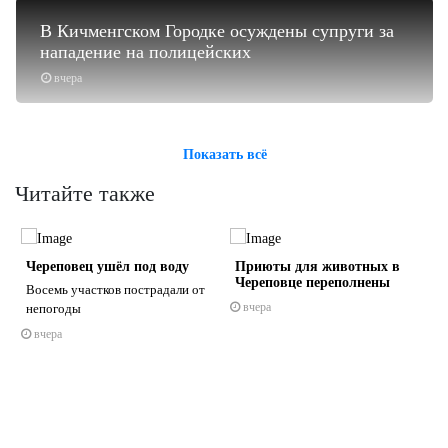
В Кичменгском Городке осуждены супруги за
нападение на полицейских
вчера
Показать всё
Читайте также
Череповец ушёл под воду
Приюты для животных в
Череповце переполнены
Восемь участков пострадали от
вчера
непогоды
х
вчера
s
ne