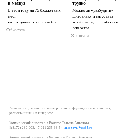
в медвуз
трудно
В этом году на 75 бюджетных
Можно ли «разбудить»
мест
щитовидку и запустить
на специальность «лечебно...
метаболизм, не прибегая к
s
ne
лекарства...
6 августа
5 августа
Размещение рекламной и коммерческой информации на телеканалах,
радиостанциях и в интернете.
Коммерческий директор в Вологде Татьяна Антонова
8(8172) 280-003, +7 921 235-03-54,
antonova@ers35.ru
Коммерческий директор в Череповце Татьяна Крохмаль