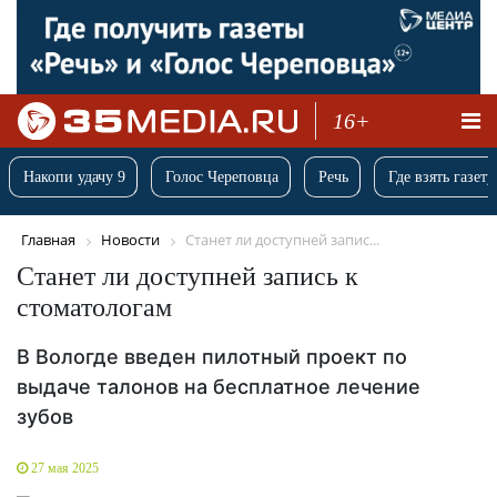
16+
Накопи удачу 9
Голос Череповца
Речь
Где взять газету
Главная
Новости
Станет ли доступней запис...
Станет ли доступней запись к
стоматологам
В Вологде введен пилотный проект по
выдаче талонов на бесплатное лечение
зубов
27 мая 2025