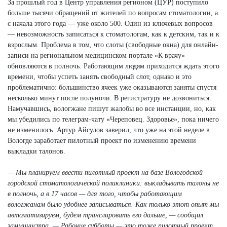
За прошлый год в Центр управления регионом (ЦУР) поступило
больше тысячи обращений от жителей по вопросам стоматологии, а
с начала этого года — уже около 500. Один из ключевых вопросов
— невозможность записаться к стоматологам, как к детским, так и к
взрослым. Проблема в том, что слоты (свободные окна) для онлайн-
записи на региональном медицинском портале «К врачу»
обновляются в полночь. Работающим людям приходится ждать этого
времени, чтобы успеть занять свободный слот, однако и это
проблематично: большинство ячеек уже оказываются заняты спустя
несколько минут после полуночи. В регистратуру не дозвониться.
Намучавшись, вологжане пишут жалобы во все инстанции, но, как
мы убедились по телеграм-чату «Череповец. Здоровье», пока ничего
не изменилось. Артур Айсулов заверил, что уже на этой неделе в
Вологде заработает пилотный проект по изменению времени
выкладки талонов.
— Мы планируем ввести пилотный проект на базе Вологодской
городской стоматологической поликлиники: выкладывать талоны не
в полночь, а в 17 часов — для того, чтобы работающим
вологжанам было удобнее записываться. Как только этот опыт мы
автоматизируем, будем транслировать его дальше, — сообщил
замминистра. — Рабочие субботы — это тоже пилотный проект,